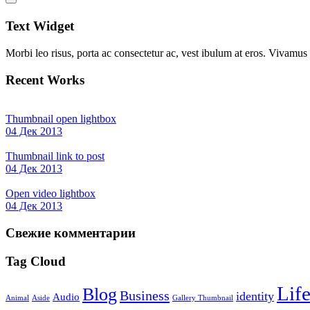
Text Widget
Morbi leo risus, porta ac consectetur ac, vest ibulum at eros. Vivamus s
Recent Works
Thumbnail open lightbox
04 Дек 2013
Thumbnail link to post
04 Дек 2013
Open video lightbox
04 Дек 2013
Свежие комментарии
Tag Cloud
Life
Blog
Business
identity
Audio
Animal
Aside
Gallery Thumbnail