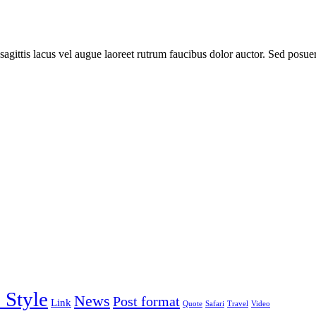
agittis lacus vel augue laoreet rutrum faucibus dolor auctor. Sed posuere
 Style
News
Post format
Link
Quote
Safari
Travel
Video