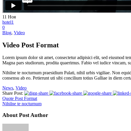
11
Ноя
hotel1
0
Blog
,
Video
Video Post Format
Lorem ipsum dolor sit amet, consectetur adipisici elit, sed eiusmod te
Magna pars studiorum, prodita quaerimus. Fabio vel iudice vincam, sunt
Nihilne te nocturnum praesidium Palati, nihil urbis vigiliae. Non equi
consensu ab eo. Petierunt uti sibi concilium totius Galliae in diem cer
News
,
Video
Share Post:
Quote Post Format
Nihilne te nocturnum
About Post Author