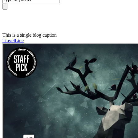
Single Blog Title
This is a single blog caption
TravelLine