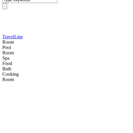
Gallery 4 Columns With Captio
TravelLine
Room
Pool
Room
Spa
Food
Bath
Cooking
Room