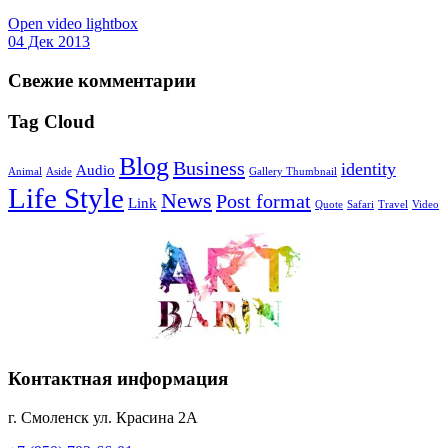
Open video lightbox
04 Дек 2013
Свежие комментарии
Tag Cloud
Blog
Business
identity
Audio
Animal
Aside
Gallery Thumbnail
Life Style
News
Post format
Link
Quote
Safari
Travel
Video
Контактная информация
г. Смоленск ул. Красина 2А