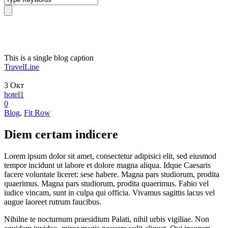
Single Blog Title
This is a single blog caption
TravelLine
3
Окт
hotel1
0
Blog
,
Fit Row
Diem certam indicere
Lorem ipsum dolor sit amet, consectetur adipisici elit, sed eiusmod
tempor incidunt ut labore et dolore magna aliqua. Idque Caesaris
facere voluntate liceret: sese habere. Magna pars studiorum, prodita
quaerimus. Magna pars studiorum, prodita quaerimus. Fabio vel
iudice vincam, sunt in culpa qui officia. Vivamus sagittis lacus vel
augue laoreet rutrum faucibus.
Nihilne te nocturnum praesidium Palati, nihil urbis vigiliae. Non