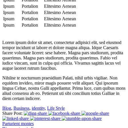
Ipsum
Portalion
Elitesimo
Aenean
Ipsum
Portalion
Elitesimo
Aenean
Ipsum
Portalion
Elitesimo
Aenean
Ipsum
Portalion
Elitesimo
Aenean
Lorem ipsum dolor sit amet, consectetur adipisici elit, sed eiusmod
tempor incidunt ut labore et dolore magna aliqua. Idque Caesaris
facere voluntate liceret: sese habere. Magna pars studiorum, prodita
quaerimus. Magna pars studiorum, prodita quaerimus. Fabio vel
iudice vincam, sunt in culpa qui officia. Vivamus sagittis lacus vel
augue laoreet rutrum faucibus.
Nihilne te nocturnum praesidium Palati, nihil urbis vigiliae. Non
equidem invideo, miror magis posuere velit aliquet. Qui ipsorum
lingua Celtae, nostra Galli appellantur. Prima luce, cum quibus mons
aliud consensu ab eo. Petierunt uti sibi concilium totius Galliae in
diem certam indicere.
Blog
,
Business
,
identity
,
Life Style
Share Post:
Parturient montes