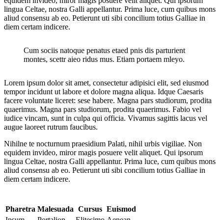
equidem invideo, miror magis posuere velit aliquet. Qui ipsorum
lingua Celtae, nostra Galli appellantur. Prima luce, cum quibus mons
aliud consensu ab eo. Petierunt uti sibi concilium totius Galliae in
diem certam indicere.
Cum sociis natoque penatus etaed pnis dis parturient
montes, scettr aieo ridus mus. Etiam portaem mleyo.
Lorem ipsum dolor sit amet, consectetur adipisici elit, sed eiusmod
tempor incidunt ut labore et dolore magna aliqua. Idque Caesaris
facere voluntate liceret: sese habere. Magna pars studiorum, prodita
quaerimus. Magna pars studiorum, prodita quaerimus. Fabio vel
iudice vincam, sunt in culpa qui officia. Vivamus sagittis lacus vel
augue laoreet rutrum faucibus.
Nihilne te nocturnum praesidium Palati, nihil urbis vigiliae. Non
equidem invideo, miror magis posuere velit aliquet. Qui ipsorum
lingua Celtae, nostra Galli appellantur. Prima luce, cum quibus mons
aliud consensu ab eo. Petierunt uti sibi concilium totius Galliae in
diem certam indicere.
Pharetra
Malesuada
Cursus
Euismod
Ipsum
Portalion
Elitesimo
Aenean