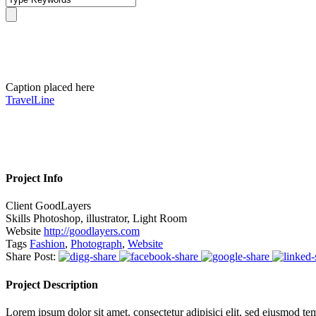
Thumbnail link to post
Caption placed here
TravelLine
Project Info
Client
GoodLayers
Skills
Photoshop, illustrator, Light Room
Website
http://goodlayers.com
Tags
Fashion
,
Photograph
,
Website
Share Post:
Project Description
Lorem ipsum dolor sit amet, consectetur adipisici elit, sed eiusmod tem