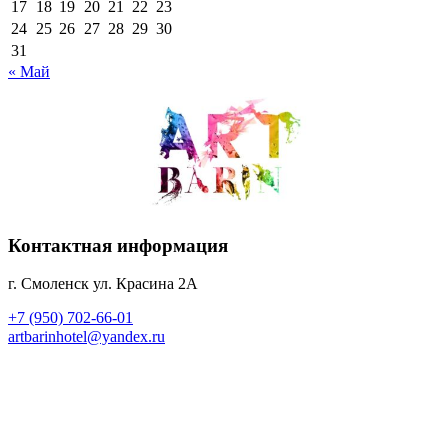
17
18
19
20
21
22
23
24
25
26
27
28
29
30
31
« Май
Контактная информация
г. Смоленск ул. Красина 2А
+7 (950) 702-66-01
artbarinhotel@yandex.ru
Мы в соцсетях
vkontakte