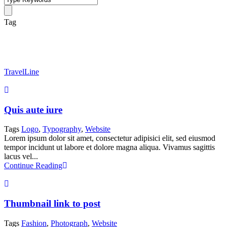
Tag
Website
TravelLine
Quis aute iure
Tags
Logo
,
Typography
,
Website
Lorem ipsum dolor sit amet, consectetur adipisici elit, sed eiusmod
tempor incidunt ut labore et dolore magna aliqua. Vivamus sagittis
lacus vel...
Continue Reading
Thumbnail link to post
Tags
Fashion
,
Photograph
,
Website