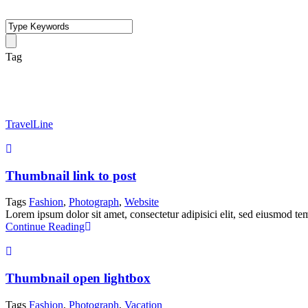
•
Tag
Fashion
TravelLine
Thumbnail link to post
Tags
Fashion
,
Photograph
,
Website
Lorem ipsum dolor sit amet, consectetur adipisici elit, sed eiusmod tem
Continue Reading
Thumbnail open lightbox
Tags
Fashion
,
Photograph
,
Vacation