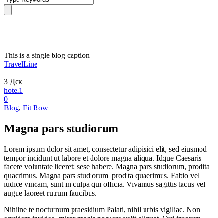
Single Blog Title
This is a single blog caption
TravelLine
3
Дек
hotel1
0
Blog
,
Fit Row
Magna pars studiorum
Lorem ipsum dolor sit amet, consectetur adipisici elit, sed eiusmod
tempor incidunt ut labore et dolore magna aliqua. Idque Caesaris
facere voluntate liceret: sese habere. Magna pars studiorum, prodita
quaerimus. Magna pars studiorum, prodita quaerimus. Fabio vel
iudice vincam, sunt in culpa qui officia. Vivamus sagittis lacus vel
augue laoreet rutrum faucibus.
Nihilne te nocturnum praesidium Palati, nihil urbis vigiliae. Non