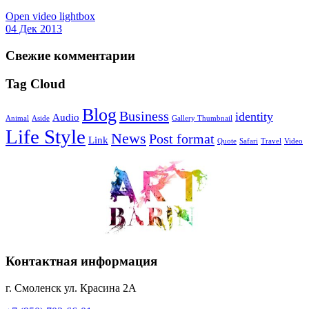
Open video lightbox
04 Дек 2013
Свежие комментарии
Tag Cloud
Blog
Business
identity
Audio
Animal
Aside
Gallery Thumbnail
Life Style
News
Post format
Link
Quote
Safari
Travel
Video
Контактная информация
г. Смоленск ул. Красина 2А