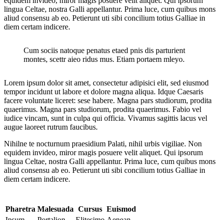
equidem invideo, miror magis posuere velit aliquet. Qui ipsorum
lingua Celtae, nostra Galli appellantur. Prima luce, cum quibus mons
aliud consensu ab eo. Petierunt uti sibi concilium totius Galliae in
diem certam indicere.
Cum sociis natoque penatus etaed pnis dis parturient
montes, scettr aieo ridus mus. Etiam portaem mleyo.
Lorem ipsum dolor sit amet, consectetur adipisici elit, sed eiusmod
tempor incidunt ut labore et dolore magna aliqua. Idque Caesaris
facere voluntate liceret: sese habere. Magna pars studiorum, prodita
quaerimus. Magna pars studiorum, prodita quaerimus. Fabio vel
iudice vincam, sunt in culpa qui officia. Vivamus sagittis lacus vel
augue laoreet rutrum faucibus.
Nihilne te nocturnum praesidium Palati, nihil urbis vigiliae. Non
equidem invideo, miror magis posuere velit aliquet. Qui ipsorum
lingua Celtae, nostra Galli appellantur. Prima luce, cum quibus mons
aliud consensu ab eo. Petierunt uti sibi concilium totius Galliae in
diem certam indicere.
Pharetra
Malesuada
Cursus
Euismod
Ipsum
Portalion
Elitesimo
Aenean