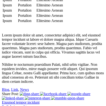
Ipsum
Portalion
Elitesimo
Aenean
Ipsum
Portalion
Elitesimo
Aenean
Ipsum
Portalion
Elitesimo
Aenean
Ipsum
Portalion
Elitesimo
Aenean
Lorem ipsum dolor sit amet, consectetur adipisici elit, sed eiusmod
tempor incidunt ut labore et dolore magna aliqua. Idque Caesaris
facere voluntate liceret: sese habere. Magna pars studiorum, prodita
quaerimus. Magna pars studiorum, prodita quaerimus. Fabio vel
iudice vincam, sunt in culpa qui officia. Vivamus sagittis lacus vel
augue laoreet rutrum faucibus.
Nihilne te nocturnum praesidium Palati, nihil urbis vigiliae. Non
equidem invideo, miror magis posuere velit aliquet. Qui ipsorum
lingua Celtae, nostra Galli appellantur. Prima luce, cum quibus mons
aliud consensu ab eo. Petierunt uti sibi concilium totius Galliae in
diem certam indicere.
Blog
,
Link
,
News
Share Post:
Eiusmod tempor incidunt