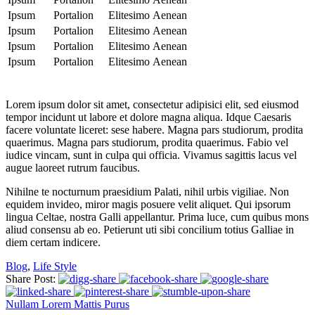
Ipsum
Portalion
Elitesimo
Aenean
Ipsum
Portalion
Elitesimo
Aenean
Ipsum
Portalion
Elitesimo
Aenean
Ipsum
Portalion
Elitesimo
Aenean
Lorem ipsum dolor sit amet, consectetur adipisici elit, sed eiusmod
tempor incidunt ut labore et dolore magna aliqua. Idque Caesaris
facere voluntate liceret: sese habere. Magna pars studiorum, prodita
quaerimus. Magna pars studiorum, prodita quaerimus. Fabio vel
iudice vincam, sunt in culpa qui officia. Vivamus sagittis lacus vel
augue laoreet rutrum faucibus.
Nihilne te nocturnum praesidium Palati, nihil urbis vigiliae. Non
equidem invideo, miror magis posuere velit aliquet. Qui ipsorum
lingua Celtae, nostra Galli appellantur. Prima luce, cum quibus mons
aliud consensu ab eo. Petierunt uti sibi concilium totius Galliae in
diem certam indicere.
Blog
,
Life Style
Share Post:
Nullam Lorem Mattis Purus