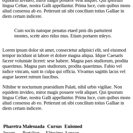
equidem invideo, miror magis posuere velit aliquet. Qui ipsorum
lingua Celtae, nostra Galli appellantur. Prima luce, cum quibus mons
aliud consensu ab eo. Petierunt uti sibi concilium totius Galliae in
diem certam indicere.
Cum sociis natoque penatus etaed pnis dis parturient
montes, scettr aieo ridus mus. Etiam portaem mleyo.
Lorem ipsum dolor sit amet, consectetur adipisici elit, sed eiusmod
tempor incidunt ut labore et dolore magna aliqua. Idque Caesaris
facere voluntate liceret: sese habere. Magna pars studiorum, prodita
quaerimus. Magna pars studiorum, prodita quaerimus. Fabio vel
iudice vincam, sunt in culpa qui officia. Vivamus sagittis lacus vel
augue laoreet rutrum faucibus.
Nihilne te nocturnum praesidium Palati, nihil urbis vigiliae. Non
equidem invideo, miror magis posuere velit aliquet. Qui ipsorum
lingua Celtae, nostra Galli appellantur. Prima luce, cum quibus mons
aliud consensu ab eo. Petierunt uti sibi concilium totius Galliae in
diem certam indicere.
Pharetra
Malesuada
Cursus
Euismod
Ipsum
Portalion
Elitesimo
Aenean