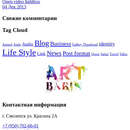
Open video lightbox
04 Дек 2013
Свежие комментарии
Tag Cloud
Blog
Business
identity
Audio
Animal
Aside
Gallery Thumbnail
Life Style
News
Post format
Link
Quote
Safari
Travel
Video
Контактная информация
г. Смоленск ул. Красина 2А
+7 (950) 702-66-01