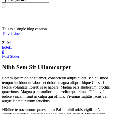
Single Blog Title
This is a single blog caption
TravelLine
21
Мар
hotel1
0
Post Slider
Nibh Sem Sit Ullamcorper
Lorem ipsum dolor sit amet, consectetur adipisici elit, sed eiusmod
tempor incidunt ut labore et dolore magna aliqua. Idque Caesaris
facere voluntate liceret: sese habere. Magna pars studiorum, prodita
quaerimus. Magna pars studiorum, prodita quaerimus. Fabio vel
iudice vincam, sunt in culpa qui officia. Vivamus sagittis lacus vel
augue laoreet rutrum faucibus.
Nihilne te nocturnum praesidium Palati, nihil urbis vigiliae. Non