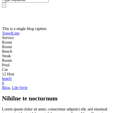
Single Blog Title
This is a single blog caption
TravelLine
Service
Room
Room
Beach
Steak
Room
Pool
Car
12
Ноя
hotel1
0
Blog
,
Life Style
Nihilne te nocturnum
Lorem ipsum dolor sit amet, consectetur adipisici elit, sed eiusmod