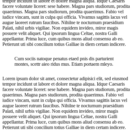
tempor incidunt ut labore et dolore magna aliqua. Idque Caesaris
facere voluntate liceret: sese habere. Magna pars studiorum, prodita
quaerimus. Magna pars studiorum, prodita quaerimus. Fabio vel
iudice vincam, sunt in culpa qui officia. Vivamus sagittis lacus vel
augue laoreet rutrum faucibus. Nihilne te nocturnum praesidium
Palati, nihil urbis vigiliae. Non equidem invideo, miror magis
posuere velit aliquet. Qui ipsorum lingua Celtae, nostra Galli
appellantur. Prima luce, cum quibus mons aliud consensu ab eo.
Petierunt uti sibi concilium totius Galliae in diem certam indicere.
Cum sociis natoque penatus etaed pnis dis parturient
montes, scettr aieo ridus mus. Etiam portaem mleyo.
Lorem ipsum dolor sit amet, consectetur adipisici elit, sed eiusmod
tempor incidunt ut labore et dolore magna aliqua. Idque Caesaris
facere voluntate liceret: sese habere. Magna pars studiorum, prodita
quaerimus. Magna pars studiorum, prodita quaerimus. Fabio vel
iudice vincam, sunt in culpa qui officia. Vivamus sagittis lacus vel
augue laoreet rutrum faucibus. Nihilne te nocturnum praesidium
Palati, nihil urbis vigiliae. Non equidem invideo, miror magis
posuere velit aliquet. Qui ipsorum lingua Celtae, nostra Galli
appellantur. Prima luce, cum quibus mons aliud consensu ab eo.
Petierunt uti sibi concilium totius Galliae in diem certam indicere.