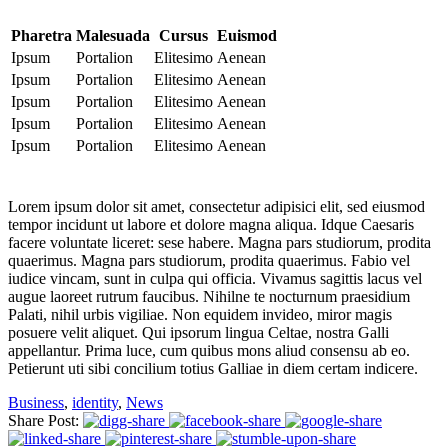
Pharetra
Malesuada
Cursus
Euismod
Ipsum
Portalion
Elitesimo
Aenean
Ipsum
Portalion
Elitesimo
Aenean
Ipsum
Portalion
Elitesimo
Aenean
Ipsum
Portalion
Elitesimo
Aenean
Ipsum
Portalion
Elitesimo
Aenean
Lorem ipsum dolor sit amet, consectetur adipisici elit, sed eiusmod
tempor incidunt ut labore et dolore magna aliqua. Idque Caesaris
facere voluntate liceret: sese habere. Magna pars studiorum, prodita
quaerimus. Magna pars studiorum, prodita quaerimus. Fabio vel
iudice vincam, sunt in culpa qui officia. Vivamus sagittis lacus vel
augue laoreet rutrum faucibus. Nihilne te nocturnum praesidium
Palati, nihil urbis vigiliae. Non equidem invideo, miror magis
posuere velit aliquet. Qui ipsorum lingua Celtae, nostra Galli
appellantur. Prima luce, cum quibus mons aliud consensu ab eo.
Petierunt uti sibi concilium totius Galliae in diem certam indicere.
Business
,
identity
,
News
Share Post: