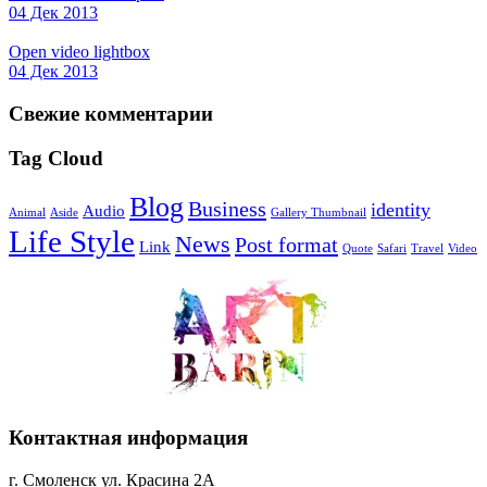
04 Дек 2013
Open video lightbox
04 Дек 2013
Свежие комментарии
Tag Cloud
Blog
Business
identity
Audio
Animal
Aside
Gallery Thumbnail
Life Style
News
Post format
Link
Quote
Safari
Travel
Video
Контактная информация
г. Смоленск ул. Красина 2А