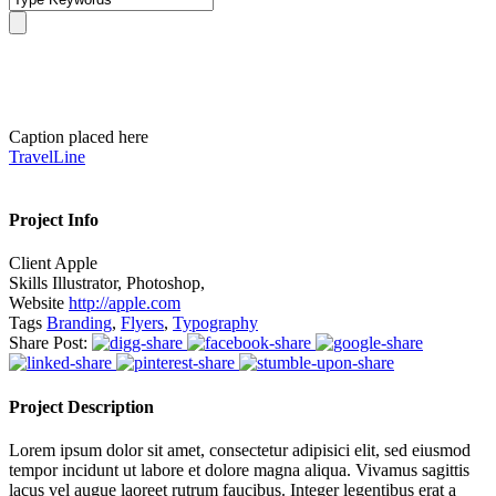
Thumbnail link to URL
Caption placed here
TravelLine
Project Info
Client
Apple
Skills
Illustrator, Photoshop,
Website
http://apple.com
Tags
Branding
,
Flyers
,
Typography
Share Post:
Project Description
Lorem ipsum dolor sit amet, consectetur adipisici elit, sed eiusmod
tempor incidunt ut labore et dolore magna aliqua. Vivamus sagittis
lacus vel augue laoreet rutrum faucibus. Integer legentibus erat a