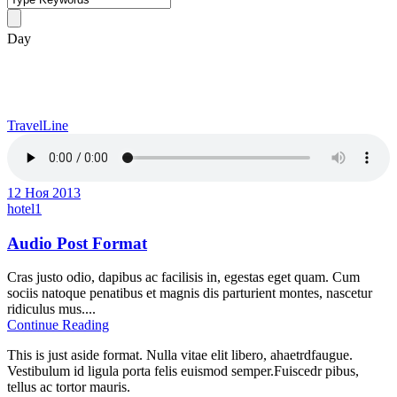
Day
12 ноября, 2013
TravelLine
12 Ноя 2013
hotel1
Audio Post Format
Cras justo odio, dapibus ac facilisis in, egestas eget quam. Cum
sociis natoque penatibus et magnis dis parturient montes, nascetur
ridiculus mus....
Continue Reading
This is just aside format. Nulla vitae elit libero, ahaetrdfaugue.
Vestibulum id ligula porta felis euismod semper.Fuiscedr pibus,
tellus ac tortor mauris.