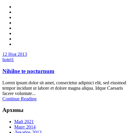
12 Ноя 2013
hotel1
Nihilne te nocturnum
Lorem ipsum dolor sit amet, consectetur adipisici elit, sed eiusmod
tempor incidunt ut labore et dolore magna aliqua. Idque Caesaris
facere voluntate...
Continue Reading
Архивы
Май 2021
Март 2014
Декабрь 2013