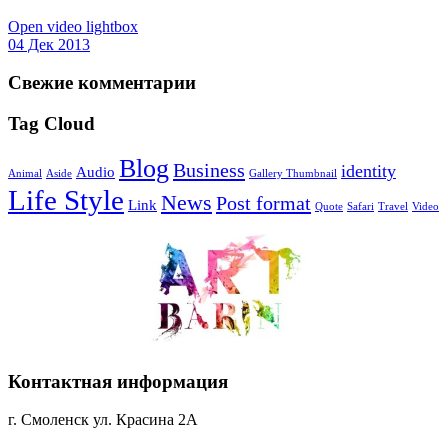
Open video lightbox
04 Дек 2013
Свежие комментарии
Tag Cloud
Blog
Business
identity
Audio
Animal
Aside
Gallery Thumbnail
Life Style
News
Post format
Link
Quote
Safari
Travel
Video
Контактная информация
г. Смоленск ул. Красина 2А