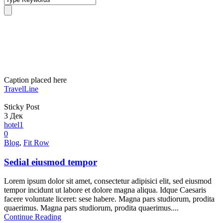
Blog Medium With Left
Sidebar
Caption placed here
TravelLine
Sticky Post
3
Дек
hotel1
0
Blog
,
Fit Row
Sedial eiusmod tempor
Lorem ipsum dolor sit amet, consectetur adipisici elit, sed eiusmod
tempor incidunt ut labore et dolore magna aliqua. Idque Caesaris
facere voluntate liceret: sese habere. Magna pars studiorum, prodita
quaerimus. Magna pars studiorum, prodita quaerimus....
Continue Reading