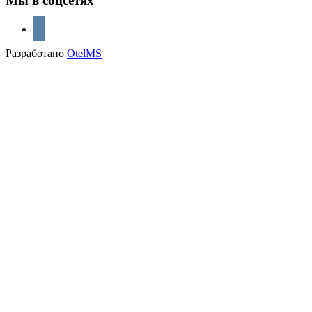
Мы в соцсетях
vkontakte
Разработано
OtelMS