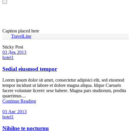
Blog 4 Columns – Masonry
Caption placed here
TravelLine
Sticky Post
03 Дек 2013
hotel1
Sedial eiusmod tempor
Lorem ipsum dolor sit amet, consectetur adipisici elit, sed eiusmod
tempor incidunt ut labore et dolore magna aliqua. Idque Caesaris
facere voluntate liceret: sese habere. Magna pars studiorum, prodita
quaerimus....
Continue Reading
03 Авг 2013
hotel1
Nihilne te nocturnu