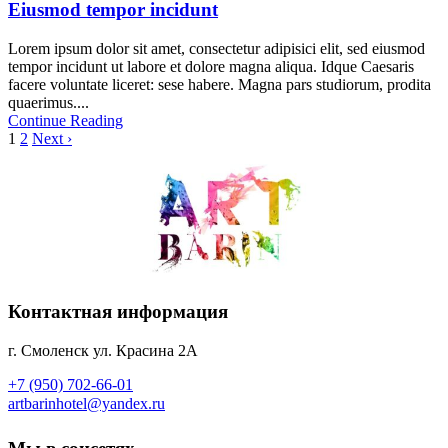
Eiusmod tempor incidunt
Lorem ipsum dolor sit amet, consectetur adipisici elit, sed eiusmod
tempor incidunt ut labore et dolore magna aliqua. Idque Caesaris
facere voluntate liceret: sese habere. Magna pars studiorum, prodita
quaerimus....
Continue Reading
1
2
Next ›
Контактная информация
г. Смоленск ул. Красина 2А
+7 (950) 702-66-01
artbarinhotel@yandex.ru